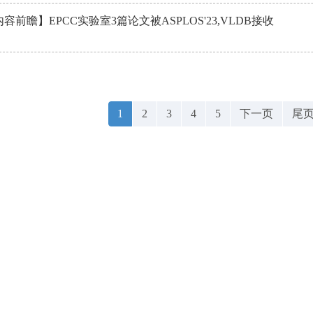
容前瞻】EPCC实验室3篇论文被ASPLOS'23,VLDB接收
1
2
3
4
5
下一页
尾