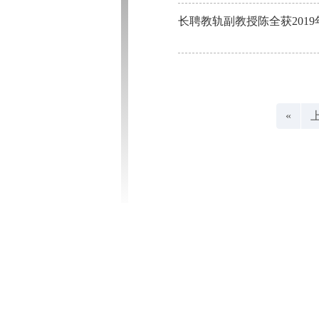
长聘教轨副教授陈全获201
«